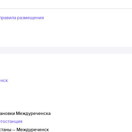
правила размещения
енск
становки Междуреченска
втостанция
Астаны — Междуреченск