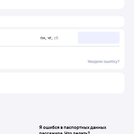
пн
,
чт
,
сб
Увидели ошибку?
Я ошибся в паспортных данных
пассажира. Что делать?