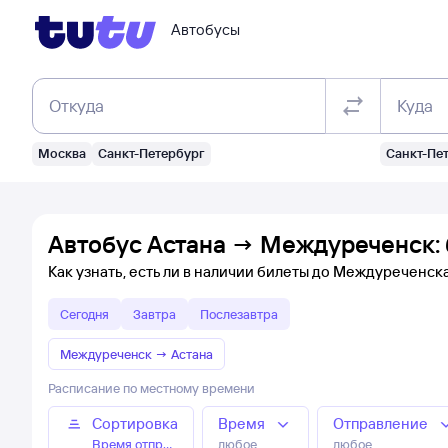
Автобусы
Откуда
Куда
Москва
Санкт-Петербург
Санкт-Пе
Автобус Астана → Междуреченск: 
Как узнать, есть ли в наличии билеты до Междуреченск
Сегодня
Завтра
Послезавтра
Междуреченск
→
Астана
Расписание по местному времени
Сортировка
Время
Отправление
Время отправления
любое
любое