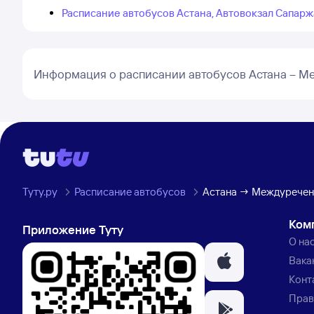
Расписание автобусов Астана, Автовокзал Сапар
Информация о расписании автобусов Астана – М
Туту.ру
Расписание автобусов
Астана → Междуречен
Ком
Приложение Туту
О на
Вака
Конт
Прав