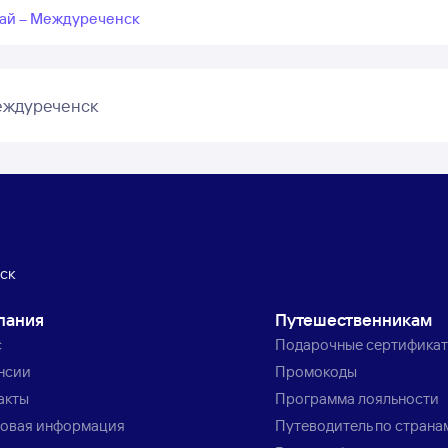
жай – Междуреченск
еждуреченск
ск
пания
Путешественникам
с
Подарочные сертифика
нсии
Промокоды
акты
Программа лояльности
овая информация
Путеводитель по страна