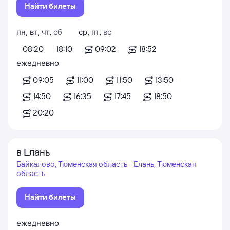
Найти билеты
пн
,
вт
,
чт
,
сб
ср
,
пт
,
вс
08:20
18:10
09:02
18:52
ежедневно
09:05
11:00
11:50
13:50
14:50
16:35
17:45
18:50
20:20
в Елань
Байкалово, Тюменская область - Елань, Тюменская
область
Найти билеты
ежедневно