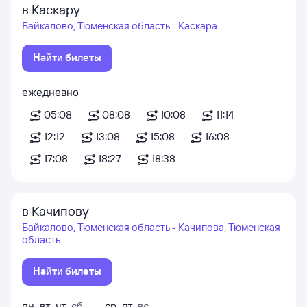
в Каскару
Байкалово, Тюменская область - Каскара
Найти билеты
ежедневно
05:08
08:08
10:08
11:14
12:12
13:08
15:08
16:08
17:08
18:27
18:38
в Качипову
Байкалово, Тюменская область - Качипова, Тюменская
область
Найти билеты
пн
,
вт
,
чт
,
сб
ср
,
пт
,
вс