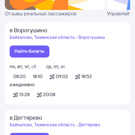
Отзывы реальных пассажиров
Управляйте
в Ворогушино
Байкалово, Тюменская область - Ворогушино
Найти билеты
пн
,
вт
,
чт
,
сб
ср
,
пт
,
вс
08:20
18:10
09:02
18:52
ежедневно
13:28
20:08
в Дегтярево
Байкалово, Тюменская область - Дегтярево