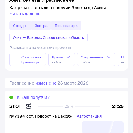
Как узнать, есть ли в наличии билеты до Ачита
Читать дальше
Сегодня
Завтра
Послезавтра
Ачит
→
Бакряж, Свердловская область
Расписание по местному времени
Сортировка
Время
Отправление
Прибы
Время отправления
любое
любое
любое
Расписание
изменено
26 марта 2026
ГК Ваш попутчик
21:26
21:01
25 м
№
7394
ост. Поворот на Бакряж
–
Автостанция