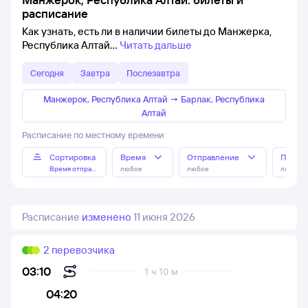
расписание
Как узнать, есть ли в наличии билеты до Манжерка,
Республика Алтай
Читать дальше
Сегодня
Завтра
Послезавтра
Манжерок, Республика Алтай
→
Барлак, Республика
Алтай
Расписание по местному времени
Сортировка
Время
Отправление
Прибы
Время отправления
любое
любое
любое
Расписание
изменено
11 июня 2026
2 перевозчика
03:10
1 ч 10 м
04:20