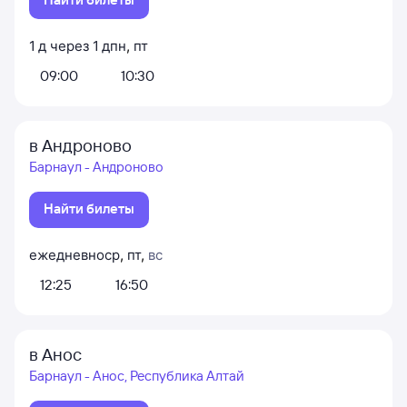
1
д
через
1
д
пн
,
пт
09:00
10:30
в Андроново
Барнаул - Андроново
Найти билеты
ежедневно
ср
,
пт
,
вс
12:25
16:50
в Анос
Барнаул - Анос, Республика Алтай