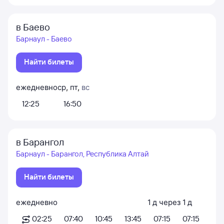
в Баево
Барнаул - Баево
Найти билеты
ежедневно
ср
,
пт
,
вс
12:25
16:50
в Барангол
Барнаул - Барангол, Республика Алтай
Найти билеты
ежедневно
1
д
через
1
д
02:25
07:40
10:45
13:45
07:15
07:15