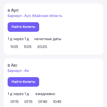
в Аул
Барнаул - Аул, Абайская область
Найти билеты
1
д
через
1
д
нечетные даты
11:05
11:05
20:20
в Аю
Барнаул - Ая
Найти билеты
1
д
через
1
д
ежедневно
07:15
07:15
07:40
10:45