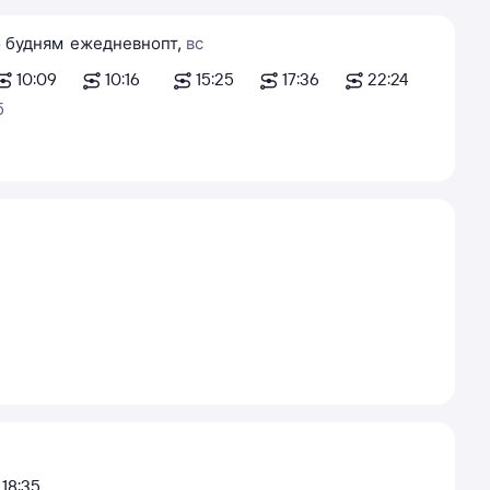
 будням
ежедневно
пт
,
вс
10:09
10:16
15:25
17:36
22:24
б
18:35