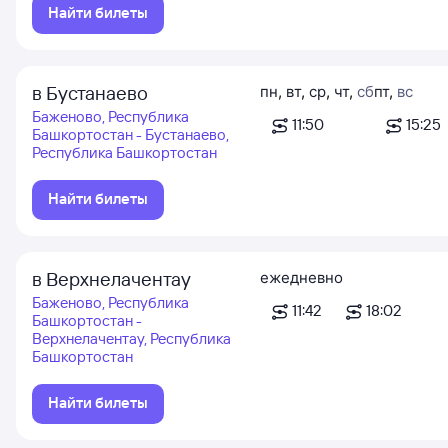
Найти билеты
в Бустанаево
пн
,
вт
,
ср
,
чт
,
сб
пт
,
вс
Баженово, Республика
11:50
15:25
Башкортостан - Бустанаево,
Республика Башкортостан
Найти билеты
в Верхнелачентау
ежедневно
Баженово, Республика
11:42
18:02
Башкортостан -
Верхнелачентау, Республика
Башкортостан
Найти билеты