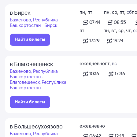
в Бирск
пн
,
пт
пн
,
ср
,
пт
,
сб
по
Баженово, Республика
07:44
08:55
Башкортостан - Бирск
пт
пн
,
вт
,
ср
,
чт
,
с
Найти билеты
17:29
19:24
в Благовещенск
ежедневно
пт
,
вс
Баженово, Республика
10:16
17:36
Башкортостан -
Благовещенск, Республика
Башкортостан
Найти билеты
в Большесухоязово
ежедневно
Баженово, Республика
06:42
12:15