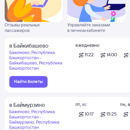
Отзывы реальных
Управляйте заказами
пассажиров
в личном кабинете
в Байкибашево
ежедневно
Баженово, Республика
11:22
14:00
Башкортостан -
Байкибашево, Республика
Башкортостан
Найти билеты
в Баймурзино
пт
,
вс
пн
,
в
Баженово, Республика
10:17
15:25
Башкортостан -
Баймурзино, Республика
Башкортостан