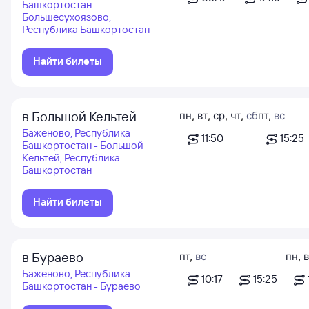
Башкортостан -
Большесухоязово,
Республика Башкортостан
Найти билеты
в Большой Кельтей
пн
,
вт
,
ср
,
чт
,
сб
пт
,
вс
Баженово, Республика
11:50
15:25
Башкортостан - Большой
Кельтей, Республика
Башкортостан
Найти билеты
в Бураево
пт
,
вс
пн
,
в
Баженово, Республика
10:17
15:25
Башкортостан - Бураево