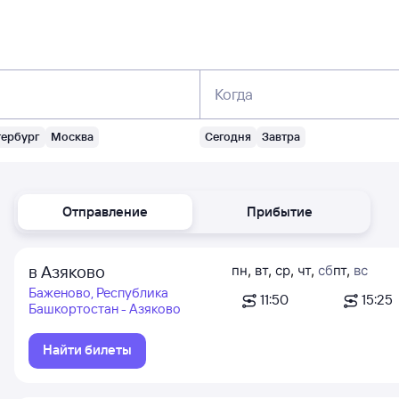
Когда
тербург
Москва
Сегодня
Завтра
Отправление
Прибытие
в Азяково
пн
,
вт
,
ср
,
чт
,
сб
пт
,
вс
Баженово, Республика
11:50
15:25
Башкортостан - Азяково
Найти билеты