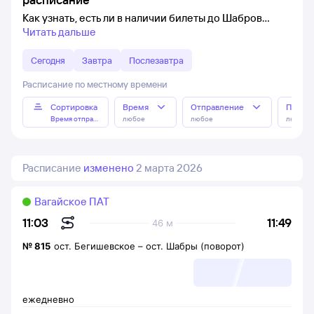
Как узнать, есть ли в наличии билеты до Шабров
Читать дальше
Сегодня
Завтра
Послезавтра
Расписание по местному времени
Сортировка
Время
Отправление
Прибы
Время отправления
любое
любое
любое
Расписание
изменено
2 марта 2026
Вагайское ПАТ
11:49
11:03
46 м
№
815
ост. Бегишевское
–
ост. Шабры (поворот)
ежедневно