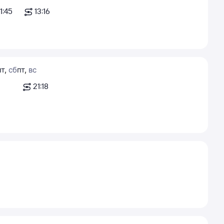
11:45
13:16
пт
,
сб
пт
,
вс
21:18