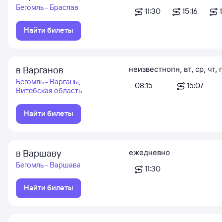
Бегомль - Браслав
11:30
15:16
Найти билеты
в Варганов
неизвестно
пн
,
вт
,
ср
,
чт
,
Бегомль - Варганы,
08:15
15:07
Витебская область
Найти билеты
в Варшаву
ежедневно
Бегомль - Варшава
11:30
Найти билеты