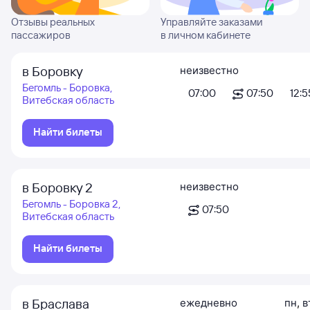
Отзывы реальных
Управляйте заказами
пассажиров
в личном кабинете
в Боровку
неизвестно
Бегомль - Боровка,
07:00
07:50
12:5
Витебская область
Найти билеты
в Боровку 2
неизвестно
Бегомль - Боровка 2,
07:50
Витебская область
Найти билеты
в Браслава
ежедневно
пн
,
в