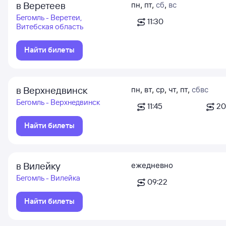
в Веретеев
пн
,
пт
,
сб
,
вс
Бегомль - Веретеи,
11:30
Витебская область
Найти билеты
в Верхнедвинск
пн
,
вт
,
ср
,
чт
,
пт
,
сб
вс
Бегомль - Верхнедвинск
11:45
20
Найти билеты
в Вилейку
ежедневно
Бегомль - Вилейка
09:22
Найти билеты