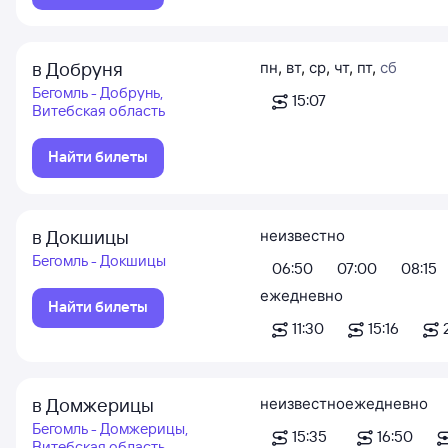
в Добруня
пн
,
вт
,
ср
,
чт
,
пт
,
сб
Бегомль - Добрунь,
15:07
Витебская область
Найти билеты
в Докшицы
неизвестно
Бегомль - Докшицы
06:50
07:00
08:15
ежедневно
Найти билеты
11:30
15:16
в Домжерицы
неизвестно
ежедневно
Бегомль - Домжерицы,
15:35
16:50
Витебская область