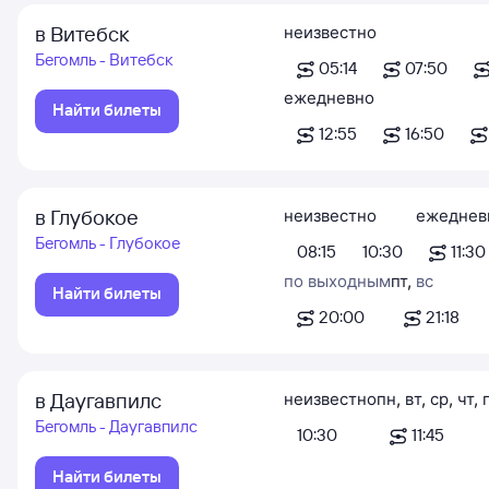
в Витебск
неизвестно
Бегомль - Витебск
05:14
07:50
ежедневно
Найти билеты
12:55
16:50
в Глубокое
неизвестно
ежеднев
Бегомль - Глубокое
08:15
10:30
11:30
по выходным
пт
,
вс
Найти билеты
20:00
21:18
в Даугавпилс
неизвестно
пн
,
вт
,
ср
,
чт
,
Бегомль - Даугавпилс
10:30
11:45
Найти билеты