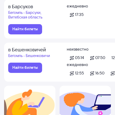
в Барсуков
ежедневно
Бегомль - Барсуки,
17:35
Витебская область
Найти билеты
в Бешенковичей
неизвестно
Бегомль - Бешенковичи
05:14
07:50
12
ежедневно
Найти билеты
12:55
16:50