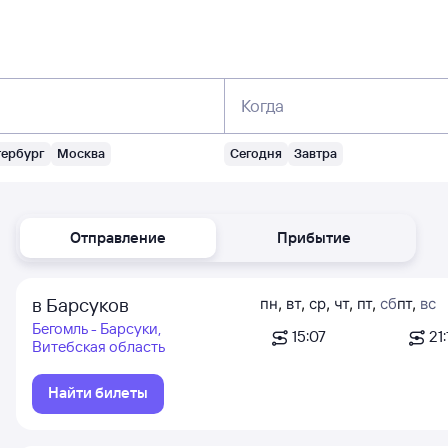
Когда
тербург
Москва
Сегодня
Завтра
Отправление
Прибытие
в Барсуков
пн
,
вт
,
ср
,
чт
,
пт
,
сб
пт
,
вс
Бегомль - Барсуки,
15:07
21:
Витебская область
Найти билеты