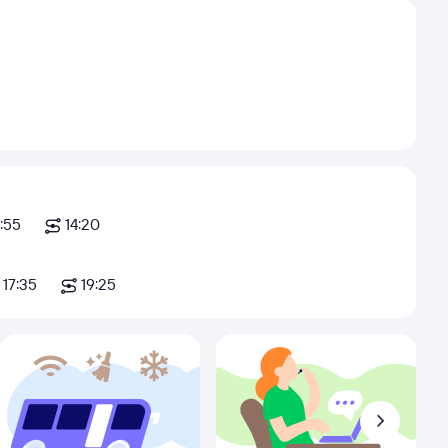
:55
14:20
17:35
19:25