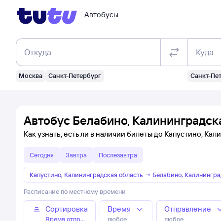
Автобусы
Откуда
Куда
Москва
Санкт-Петербург
Санкт-Пе
Автобус Белабино, Калининградска
Как узнать, есть ли в наличии билеты до Капустино, Ка
Сегодня
Завтра
Послезавтра
Капустино, Калининградская область
→
Белабино, Калинингра
Расписание по местному времени
Сортировка
Время
Отправление
Время отправления
любое
любое