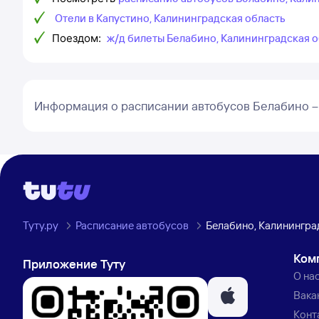
Отели в Капустино, Калининградская область
Поездом:
ж/д билеты Белабино, Калининградская о
Информация о расписании автобусов Белабино –
Туту.ру
Расписание автобусов
Белабино, Калинингра
Ком
Приложение Туту
О на
Вака
Конт