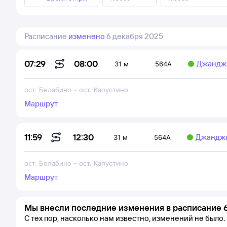
Расписание
изменено
6 декабря 2025
08:00
07:29
Джанджг
31 м
564А
ост. Белабино
–
ост. Капустино
Маршрут
12:30
11:59
Джанджг
31 м
564А
ост. Белабино
–
ост. Капустино
Маршрут
Мы внесли последние изменения в расписание 6
С тех пор, насколько нам известно, изменений не было.