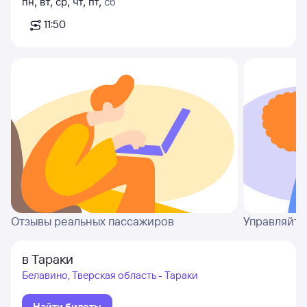
пн
,
вт
,
ср
,
чт
,
пт
,
сб
11:50
Отзывы реальных пассажиров
Управляйте
в Тараки
Белавино, Тверская область - Тараки
Найти билеты