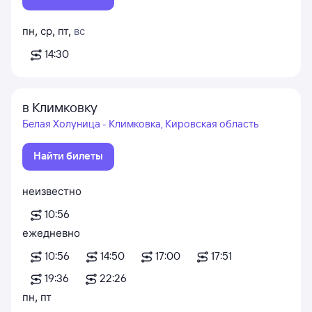
пн
,
ср
,
пт
,
вс
14:30
в Климковку
Белая Холуница - Климковка, Кировская область
Найти билеты
неизвестно
10:56
ежедневно
10:56
14:50
17:00
17:51
19:36
22:26
пн
,
пт