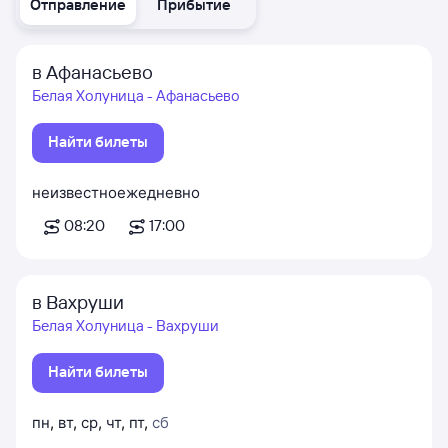
Отправление
Прибытие
в Афанасьево
Белая Холуница - Афанасьево
Найти билеты
неизвестно
ежедневно
08:20
17:00
в Вахруши
Белая Холуница - Вахруши
Найти билеты
пн
,
вт
,
ср
,
чт
,
пт
,
сб