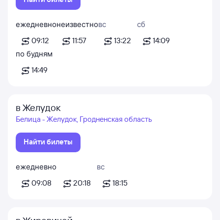
ежедневно
неизвестно
вс
сб
09:12
11:57
13:22
14:09
по будням
14:49
в Желудок
Белица - Желудок, Гродненская область
Найти билеты
ежедневно
вс
09:08
20:18
18:15