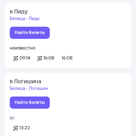
в Лиду
Белица - Лида
Найти билеты
неизвестно
09:14
16:08
16:08
в Логишина
Белица - Логишин
Найти билеты
вс
13:22