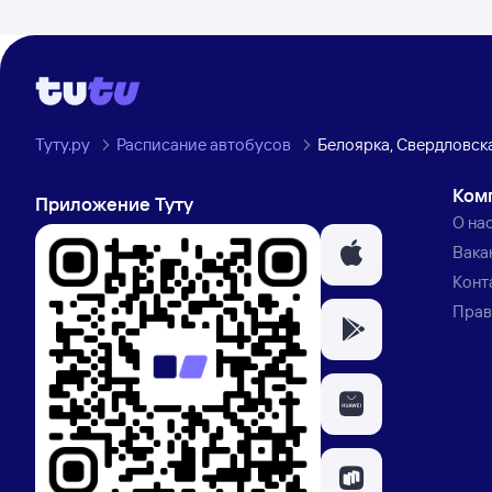
Туту.ру
Расписание автобусов
Белоярка, Свердловск
Ком
Приложение Туту
О на
Вака
Конт
Прав