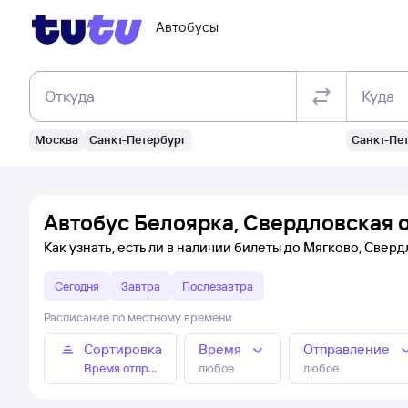
Автобусы
Откуда
Куда
Москва
Санкт-Петербург
Санкт-Пе
Автобус Белоярка, Свердловская о
Как узнать, есть ли в наличии билеты до Мягково, Свер
Сегодня
Завтра
Послезавтра
Расписание по местному времени
Сортировка
Время
Отправление
Время отправления
любое
любое