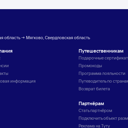
ая область → Мягково, Свердловская область
пания
Путешественникам
с
Подарочные сертифика
нсии
Промокоды
акты
Программа лояльности
овая информация
Путеводитель по страна
Возврат билета
Партнёрам
Стать партнёром
Подключить объект раз
Реклама на Туту