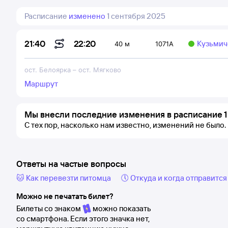
Расписание
изменено
1 сентября 2025
22:20
21:40
Кузьмиче
40 м
1071А
ост. Белоярка
–
ост. Мягково
Маршрут
Мы внесли последние изменения в расписание 1
С тех пор, насколько нам известно, изменений не было.
Ответы на частые вопросы
🐱 Как перевезти питомца
🕔 Откуда и когда отправится
Можно не печатать билет?
Билеты со знаком
можно показать
со смартфона. Если этого значка нет,