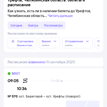
расписание
Как узнать, есть ли в наличии билеты до Урефтов,
Челябинская область
Читать дальше
Сегодня
Завтра
Послезавтра
Расписание по местному времени
Сортировка
Время
Отправление
Прибы
Время отправления
любое
любое
любое
Расписание
изменено
11 сентября 2025
МАП
09:05
1 ч 31 м
10:36
№
570
ост. Береговой
–
ост. Урефты (поворот)