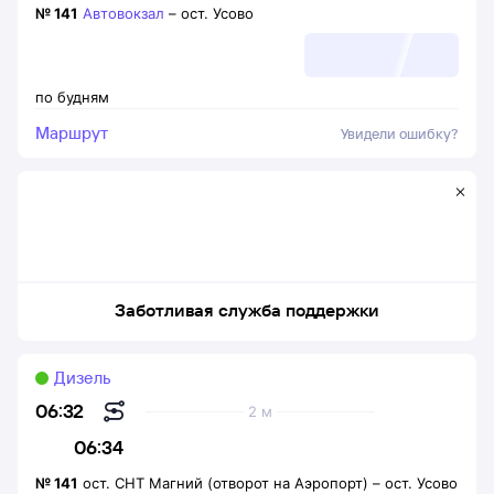
№
141
Автовокзал
–
ост. Усово
по будням
Маршрут
Увидели ошибку?
Заботливая служба поддержки
Дизель
06:32
2 м
06:34
№
141
ост. СНТ Магний (отворот на Аэропорт)
–
ост. Усово