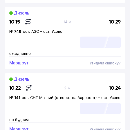
Дизель
10:29
10:15
14 м
№
749
ост. АЗС
–
ост. Усово
ежедневно
Маршрут
Увидели ошибку?
Дизель
10:24
10:22
2 м
№
141
ост. СНТ Магний (отворот на Аэропорт)
–
ост. Усово
по будням
Маршрут
Увидели ошибку?