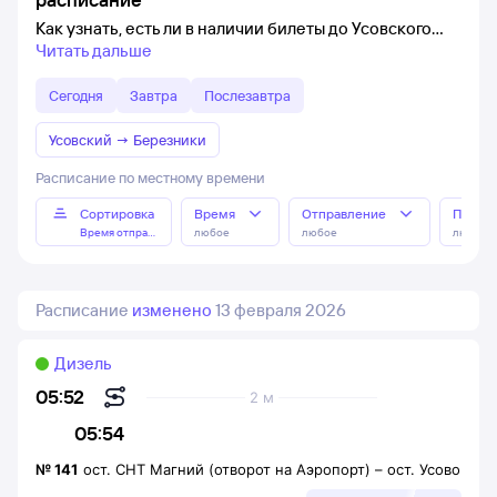
Как узнать, есть ли в наличии билеты до Усовского
Читать дальше
Сегодня
Завтра
Послезавтра
Усовский
→
Березники
Расписание по местному времени
Сортировка
Время
Отправление
Прибы
Время отправления
любое
любое
любое
Расписание
изменено
13 февраля 2026
Дизель
05:52
2 м
05:54
№
141
ост. СНТ Магний (отворот на Аэропорт)
–
ост. Усово