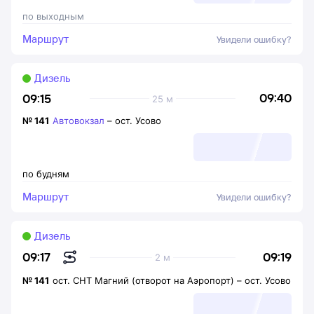
по выходным
Маршрут
Увидели ошибку?
Дизель
09:40
09:15
25 м
№
141
Автовокзал
–
ост. Усово
по будням
Маршрут
Увидели ошибку?
Дизель
09:19
09:17
2 м
№
141
ост. СНТ Магний (отворот на Аэропорт)
–
ост. Усово