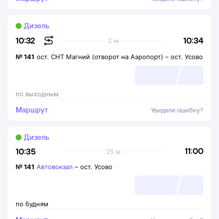
Дизель
10:34
10:32
2 м
№
141
ост. СНТ Магний (отворот на Аэропорт)
–
ост. Усово
по выходным
Маршрут
Увидели ошибку?
Дизель
11:00
10:35
25 м
№
141
Автовокзал
–
ост. Усово
по будням