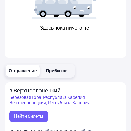
Здесь пока ничего нет
Отправление
Прибытие
в Верхнеолонецкий
Берёзовая Гора, Республика Карелия -
Верхнеолонецкий, Республика Карелия
Найти билеты
пн
,
вт
,
ср
,
чт
,
пт
,
сб
ежедневно
пт
,
сб
,
вс