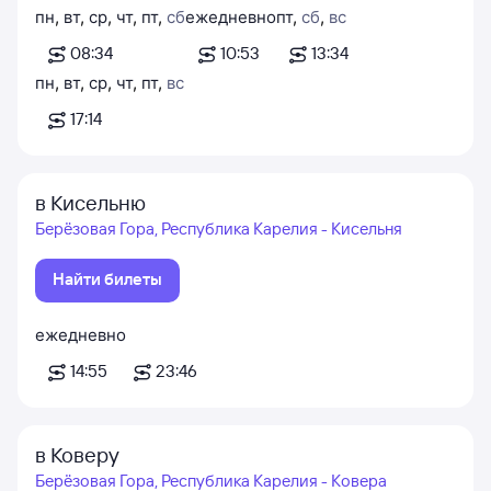
пн
,
вт
,
ср
,
чт
,
пт
,
сб
ежедневно
пт
,
сб
,
вс
08:34
10:53
13:34
пн
,
вт
,
ср
,
чт
,
пт
,
вс
17:14
в Кисельню
Берёзовая Гора, Республика Карелия - Кисельня
Найти билеты
ежедневно
14:55
23:46
в Коверу
Берёзовая Гора, Республика Карелия - Ковера