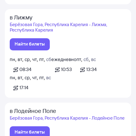
в Лижму
Берёзовая Гора, Республика Карелия - Лижма,
Республика Карелия
Найти билеты
пн
,
вт
,
ср
,
чт
,
пт
,
сб
ежедневно
пт
,
сб
,
вс
08:34
10:53
13:34
пн
,
вт
,
ср
,
чт
,
пт
,
вс
17:14
в Лодейное Поле
Берёзовая Гора, Республика Карелия - Лодейное Поле
Найти билеты