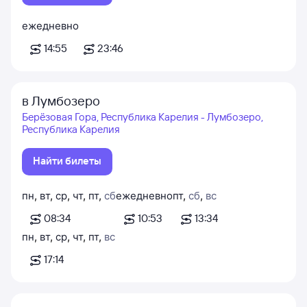
ежедневно
14:55
23:46
в Лумбозеро
Берёзовая Гора, Республика Карелия - Лумбозеро,
Республика Карелия
Найти билеты
пн
,
вт
,
ср
,
чт
,
пт
,
сб
ежедневно
пт
,
сб
,
вс
08:34
10:53
13:34
пн
,
вт
,
ср
,
чт
,
пт
,
вс
17:14