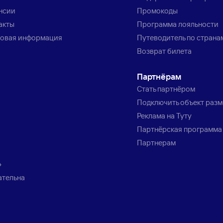
нсии
Промокоды
акты
Программа лояльности
овая информация
Путеводитель по страна
Возврат билета
Партнёрам
Стать партнёром
Подключить объект раз
Реклама на Туту
Партнёрская программа
Партнерам
»
ательна