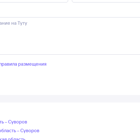
правила размещения
ть – Суворов
область – Суворов
кая область