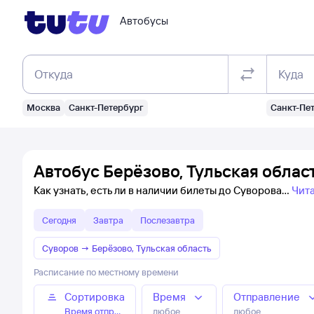
Автобусы
Откуда
Куда
Москва
Санкт-Петербург
Санкт-Пе
Автобус Берёзово, Тульская облас
Как узнать, есть ли в наличии билеты до Суворова
Чит
Сегодня
Завтра
Послезавтра
Суворов
→
Берёзово, Тульская область
Расписание по местному времени
Сортировка
Время
Отправление
Время отправления
любое
любое