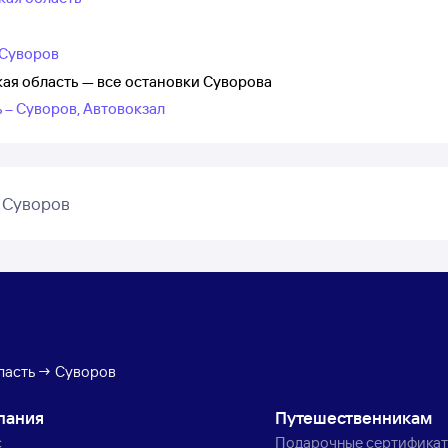
 Суворов
ая область — все остановки Суворова
 – Суворов, Автовокзал
 Суворов
бласть → Суворов
пания
Путешественникам
с
Подарочные сертифика