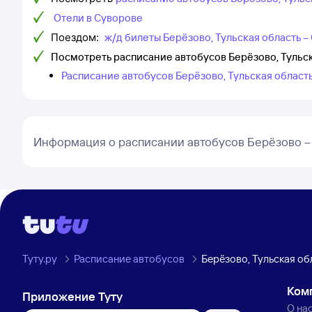
Отели в Суворове
Поездом:
ж/д билеты Берёзово, Тульская область –
Посмотреть расписание автобусов Берёзово, Тульск
Расписание автобусов Берёзово, Тульская область
Информация о расписании автобусов Берёзово –
Туту.ру
Расписание автобусов
Берёзово, Тульская о
Ком
Приложение Туту
О на