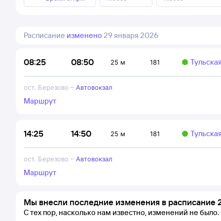
Расписание
изменено
29 января 2026
08:50
08:25
Тульска
25 м
181
ост. Березово
–
Автовокзал
Маршрут
14:50
14:25
Тульска
25 м
181
ост. Березово
–
Автовокзал
Маршрут
Мы внесли последние изменения в расписание 2
С тех пор, насколько нам известно, изменений не было.