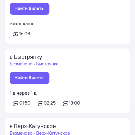
Найти билеты
ежедневно
16:08
в Быстрянку
Безменово - Быстрянка
Найти билеты
1
д
через
1
д
01:50
02:25
13:00
в Верх-Катунское
Безменово - Верх-Катунское