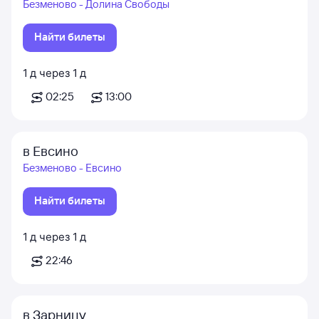
Безменово - Долина Свободы
Найти билеты
1
д
через
1
д
02:25
13:00
в Евсино
Безменово - Евсино
Найти билеты
1
д
через
1
д
22:46
в Зарницу