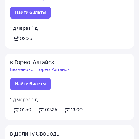
Найти билеты
1
д
через
1
д
02:25
в Горно-Алтайск
Безменово - Горно-Алтайск
Найти билеты
1
д
через
1
д
01:50
02:25
13:00
в Долину Свободы