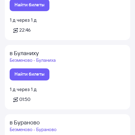
Найти билеты
1
д
через
1
д
22:46
в Буланиху
Безменово - Буланиха
Найти билеты
1
д
через
1
д
01:50
в Бураново
Безменово - Бураново