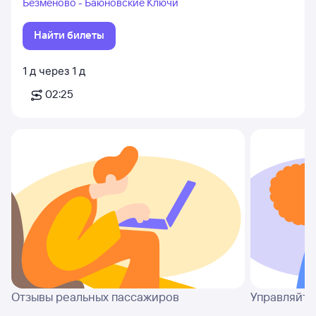
Безменово - Баюновские Ключи
Найти билеты
1
д
через
1
д
02:25
Отзывы реальных пассажиров
Управляйте