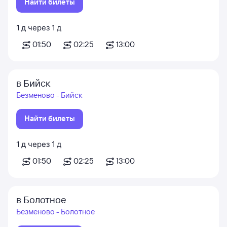
Найти билеты
1
д
через
1
д
01:50
02:25
13:00
в Бийск
Безменово - Бийск
Найти билеты
1
д
через
1
д
01:50
02:25
13:00
в Болотное
Безменово - Болотное