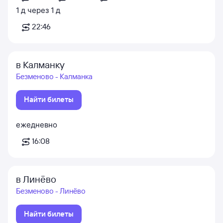
1
д
через
1
д
22:46
в Калманку
Безменово - Калманка
Найти билеты
ежедневно
16:08
в Линёво
Безменово - Линёво
Найти билеты