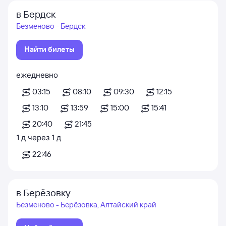
в Бердск
Безменово - Бердск
Найти билеты
ежедневно
03:15
08:10
09:30
12:15
13:10
13:59
15:00
15:41
20:40
21:45
1
д
через
1
д
22:46
в Берёзовку
Безменово - Берёзовка, Алтайский край