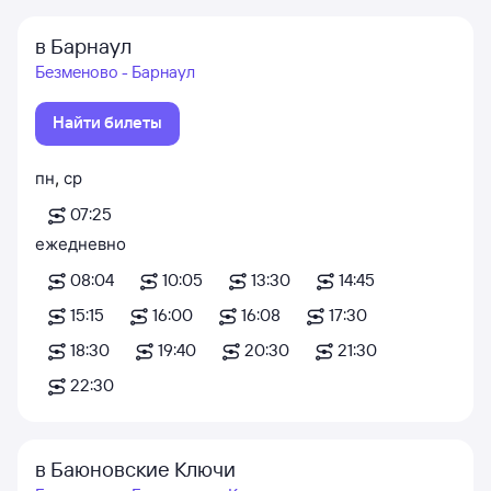
в Барнаул
Безменово - Барнаул
Найти билеты
пн
,
ср
07:25
ежедневно
08:04
10:05
13:30
14:45
15:15
16:00
16:08
17:30
18:30
19:40
20:30
21:30
22:30
в Баюновские Ключи