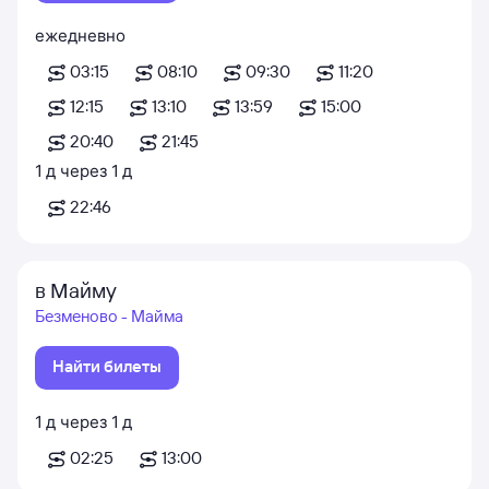
ежедневно
03:15
08:10
09:30
11:20
12:15
13:10
13:59
15:00
20:40
21:45
1
д
через
1
д
22:46
в Майму
Безменово - Майма
Найти билеты
1
д
через
1
д
02:25
13:00