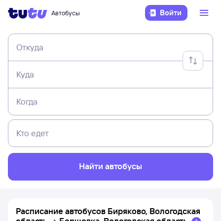
Войти
Автобусы
Откуда
Куда
Когда
Кто едет
Найти автобусы
Расписание автобусов
Биряково, Вологодская
область
→
Борщовка, Вологодская область