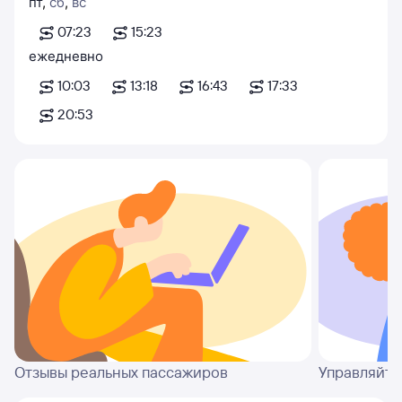
пт
,
сб
,
вс
07:23
15:23
ежедневно
10:03
13:18
16:43
17:33
20:53
Отзывы реальных пассажиров
Управляйте