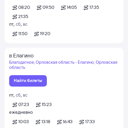
08:20
09:50
14:05
17:35
21:35
пт
,
сб
,
вс
11:50
19:20
в Елагино
Благодатное, Орловская область - Елагино, Орловская
область
Найти билеты
пт
,
сб
,
вс
07:23
15:23
ежедневно
10:03
13:18
16:43
17:33