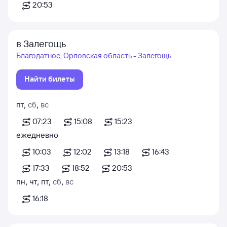
20:53
в Залегощь
Благодатное, Орловская область - Залегощь
Найти билеты
пт
,
сб
,
вс
07:23
15:08
15:23
ежедневно
10:03
12:02
13:18
16:43
17:33
18:52
20:53
пн
,
чт
,
пт
,
сб
,
вс
16:18