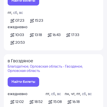
Найти билеты
пт
,
сб
,
вс
07:23
15:23
ежедневно
10:03
13:18
16:43
17:33
20:53
в Гвоздяное
Благодатное, Орловская область - Гвоздяное,
Орловская область
Найти билеты
ежедневно
пт
,
сб
,
вс
пн
,
чт
,
пт
,
сб
,
вс
12:02
18:52
15:08
16:18