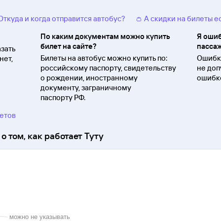
 Откуда и когда отправится автобус?
👛 А скидки на билеты е
По каким документам можно купить
Я ошиб
билет на сайте?
пассаж
зать
Билеты на автобус можно купить по:
Ошибки
нет,
российскому паспорту, свидетельству
не доп
о
рождении, иностранному
ошибко
документу, заграничному
паспорту
РФ.
ветов
о том, как работает Туту
можно не указывать