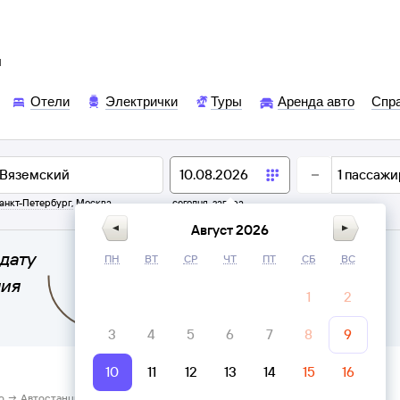
ы
Отели
Электрички
Туры
Аренда авто
Спр
1
пассажи
анкт-Петербург
,
Москва
сегодня,
завтра
Август 2026
дату
ПН
ВТ
СР
ЧТ
ПТ
СБ
ВС
ния
1
2
3
4
5
6
7
8
9
10
11
12
13
14
15
16
о → Автостанция Вяземский