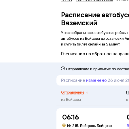
Расписание автобус
Вяземский
У нас собраны все автобусные рейсы 
автобусов из
Бойцова
до
остановки
Ав
и купить билет онлайн за 5 минут.
Расписание на обратное направ
Отправление и прибытие по местн
Расписание
изменено
26 июня 2
Отправление
↓
П
из
Бойцова
в
06:16
№
215
,
Бойцово
,
Бойцово
В