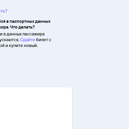
сть?
ся в паспортных данных
ира. Что делать?
 в данных пассажира
ускаются.
Сдайте
билет с
й и купите новый.