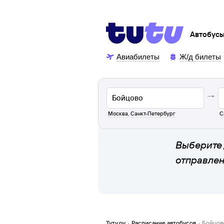
Автобус
Авиабилеты
Ж/д билеты
Москва
,
Санкт-Петербург
С
Выберите 
отправле
Туту.ру
·
Расписание автобусов
·
Бойцов