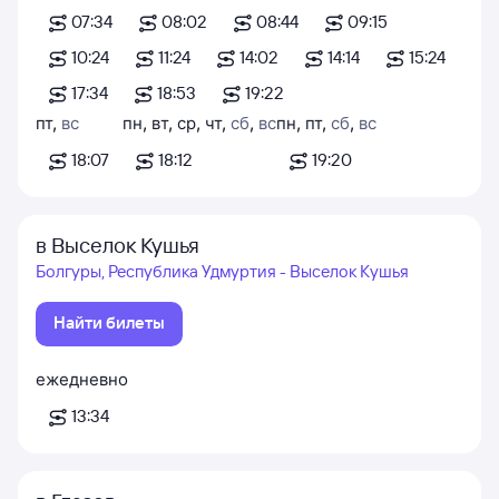
07:34
08:02
08:44
09:15
10:24
11:24
14:02
14:14
15:24
17:34
18:53
19:22
пт
,
вс
пн
,
вт
,
ср
,
чт
,
сб
,
вс
пн
,
пт
,
сб
,
вс
18:07
18:12
19:20
в Выселок Кушья
Болгуры, Республика Удмуртия - Выселок Кушья
Найти билеты
ежедневно
13:34