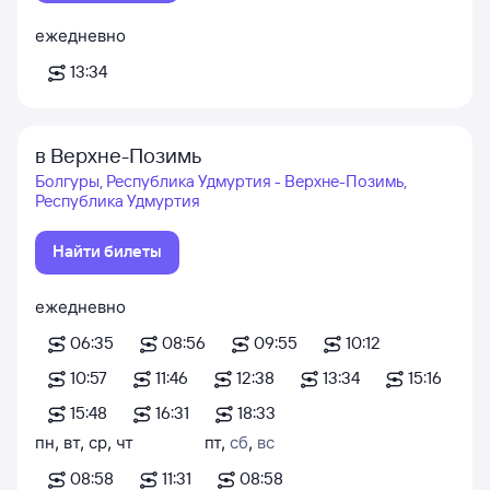
ежедневно
13:34
в Верхне-Позимь
Болгуры, Республика Удмуртия - Верхне-Позимь,
Республика Удмуртия
Найти билеты
ежедневно
06:35
08:56
09:55
10:12
10:57
11:46
12:38
13:34
15:16
15:48
16:31
18:33
пн
,
вт
,
ср
,
чт
пт
,
сб
,
вс
08:58
11:31
08:58