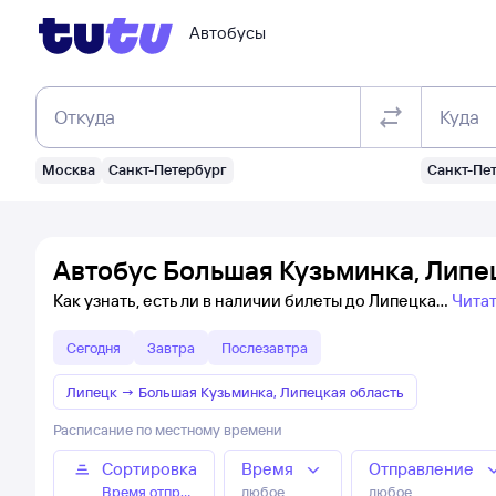
Автобусы
Откуда
Куда
Москва
Санкт-Петербург
Санкт-Пе
Автобус Большая Кузьминка, Липе
Как узнать, есть ли в наличии билеты до Липецка
Чита
Сегодня
Завтра
Послезавтра
Липецк
→
Большая Кузьминка, Липецкая область
Расписание по местному времени
Сортировка
Время
Отправление
Время отправления
любое
любое