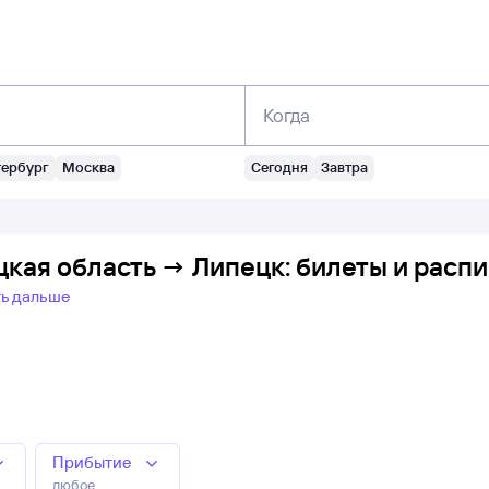
Когда
тербург
Москва
Сегодня
Завтра
цкая область → Липецк: билеты и расп
ть дальше
Прибытие
любое