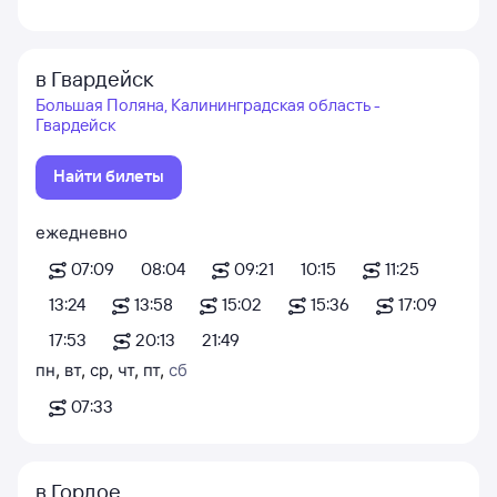
в Гвардейск
Большая Поляна, Калининградская область -
Гвардейск
Найти билеты
ежедневно
07:09
08:04
09:21
10:15
11:25
13:24
13:58
15:02
15:36
17:09
17:53
20:13
21:49
пн
,
вт
,
ср
,
чт
,
пт
,
сб
07:33
в Гордое