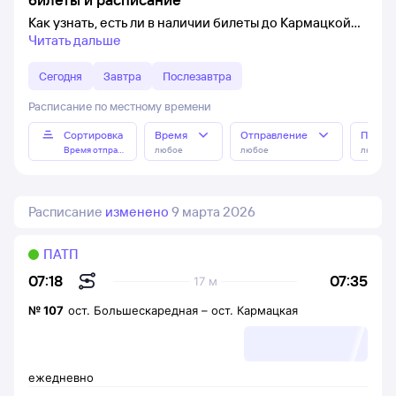
Как узнать, есть ли в наличии билеты до Кармацкой
Читать дальше
Сегодня
Завтра
Послезавтра
Расписание по местному времени
Сортировка
Время
Отправление
Прибы
Время отправления
любое
любое
любое
Расписание
изменено
9 марта 2026
ПАТП
07:35
07:18
17 м
№
107
ост. Большескаредная
–
ост. Кармацкая
ежедневно