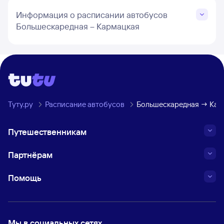
Информация о расписании автобусов
Большескаредная – Кармацкая
Туту.ру
Расписание автобусов
Большескаредная → Кар
Путешественникам
Партнёрам
Помощь
Мы в социальных сетях