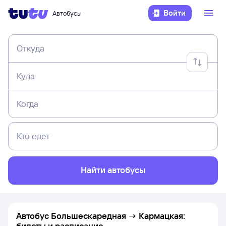
Войти
Автобусы
Откуда
Куда
Когда
Кто едет
Найти автобусы
Автобус Большескаредная → Кармацкая:
билеты и расписание