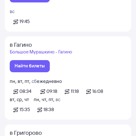
вс
19:45
в Гагино
Большое Мурашкино - Гагино
Найти билеты
пн
,
вт
,
пт
,
сб
ежедневно
08:34
09:18
11:18
16:08
вт
,
ср
,
чт
пн
,
чт
,
пт
,
вс
15:35
18:38
в Григорово