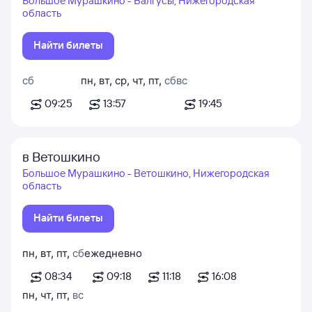
Большое Мурашкино - Валгусы, Нижегородская
область
Найти билеты
сб
пн
,
вт
,
ср
,
чт
,
пт
,
сб
вс
09:25
13:57
19:45
в Ветошкино
Большое Мурашкино - Ветошкино, Нижегородская
область
Найти билеты
пн
,
вт
,
пт
,
сб
ежедневно
08:34
09:18
11:18
16:08
пн
,
чт
,
пт
,
вс