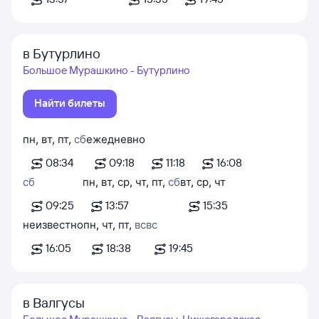
в Бутурлино
Большое Мурашкино - Бутурлино
Найти билеты
пн
,
вт
,
пт
,
сб
ежедневно
08:34
09:18
11:18
16:08
сб
пн
,
вт
,
ср
,
чт
,
пт
,
сб
вт
,
ср
,
чт
09:25
13:57
15:35
неизвестно
пн
,
чт
,
пт
,
вс
вс
16:05
18:38
19:45
в Валгусы