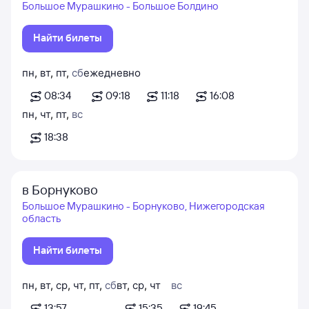
Большое Мурашкино - Большое Болдино
Найти билеты
пн
,
вт
,
пт
,
сб
ежедневно
08:34
09:18
11:18
16:08
пн
,
чт
,
пт
,
вс
18:38
в Борнуково
Большое Мурашкино - Борнуково, Нижегородская
область
Найти билеты
пн
,
вт
,
ср
,
чт
,
пт
,
сб
вт
,
ср
,
чт
вс
13:57
15:35
19:45