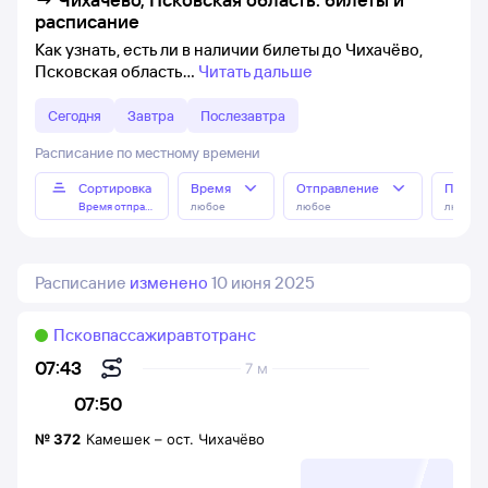
расписание
Как узнать, есть ли в наличии билеты до Чихачёво,
Псковская область
Читать дальше
Сегодня
Завтра
Послезавтра
Расписание по местному времени
Сортировка
Время
Отправление
Прибы
Время отправления
любое
любое
любое
Расписание
изменено
10 июня 2025
Псковпассажиравтотранс
07:43
7 м
07:50
№
372
Камешек
–
ост. Чихачёво