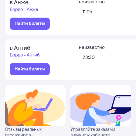
в Анже
неизвестно
Бордо - Анже
11:05
Найти билеты
в Антиб
неизвестно
Бордо - Антиб
23:30
Найти билеты
Отзывы реальных
Управляйте заказами
пассажиров
в личном кабинете