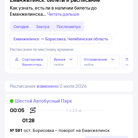
Как узнать, есть ли в наличии билеты до
Еманжелинска
Читать дальше
Сегодня
Завтра
Послезавтра
Еманжелинск
→
Борисовка, Челябинская область
Расписание по местному времени
Сортировка
Время
Отправление
Прибы
Время отправления
любое
любое
любое
Расписание
изменено
2 июля 2026
Шестой Автобусный Парк
00:05
1 ч 23 м
01:28
№
591
ост. Борисовка
–
поворот на Еманжелинск