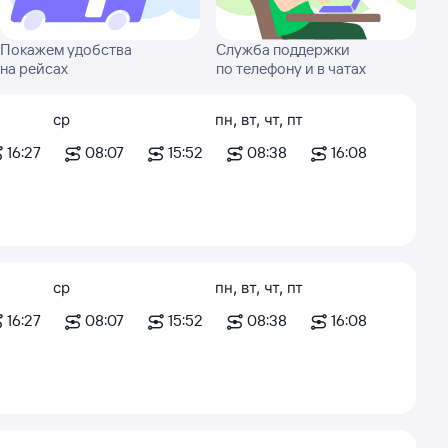
Покажем удобства
Служба поддержки
на рейсах
по телефону и в чатах
ср
пн
,
вт
,
чт
,
пт
16:27
08:07
15:52
08:38
16:08
ср
пн
,
вт
,
чт
,
пт
16:27
08:07
15:52
08:38
16:08