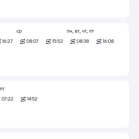
ср
пн
,
вт
,
чт
,
пт
16:27
08:07
15:52
08:38
16:08
пт
07:22
14:52