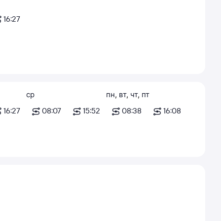
16:27
ср
пн
,
вт
,
чт
,
пт
16:27
08:07
15:52
08:38
16:08