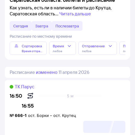
Как узнать, есть ли в наличии билеты до Крутца,
Саратовская область
Читать дальше
Сегодня
Завтра
Послезавтра
Расписание по местному времени
Сортировка
Время
Отправление
Прибы
Время отправления
любое
любое
любое
Расписание
изменено
11 апреля 2026
ТК Парус
16:50
5 м
16:55
№
666-1
ост. Борки
–
ост. Крутец