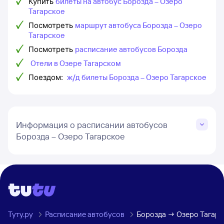
Купить
билеты на автобус Борозда – Озеро
Тагарское
Посмотреть
маршрут автобуса Борозда – Озеро
Тагарское
Посмотреть
расписание автобусов Борозда
Отели в Озере Тагарском
Поездом:
ж/д билеты Борозда – Озеро Тагарское
Информация о расписании автобусов
Борозда – Озеро Тагарское
Туту.ру
Расписание автобусов
Борозда → Озеро Тагарс