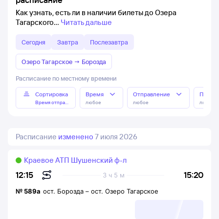
Как узнать, есть ли в наличии билеты до Озера
Тагарского
Читать дальше
Сегодня
Завтра
Послезавтра
Озеро Тагарское
→
Борозда
Расписание по местному времени
Сортировка
Время
Отправление
Прибы
Время отправления
любое
любое
любое
Расписание
изменено
7 июля 2026
Краевое АТП Шушенский ф-л
15:20
12:15
3 ч 5 м
№
589а
ост. Борозда
–
ост. Озеро Тагарское