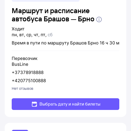
Маршрут и расписание
автобуса Брашов — Брно
Ходит
пн
,
вт
,
ср
,
чт
,
пт
,
сб
Время в пути по маршруту
Брашов
Брно
16 ч 30 м
Перевозчик
BusLine
+37378918888
+420775100888
Нет отзывов
Выбрать дату и найти билеты