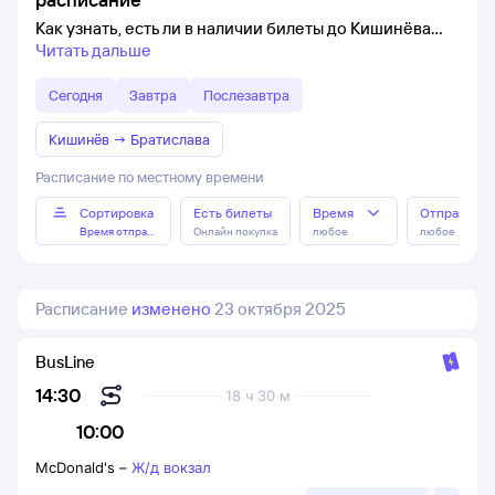
Как узнать, есть ли в наличии билеты до Кишинёва
Читать дальше
Сегодня
Завтра
Послезавтра
Кишинёв
→
Братислава
Расписание по местному времени
Сортировка
Есть билеты
Время
Отправлен
Время отправления
Онлайн покупка
любое
любое
Расписание
изменено
23 октября 2025
BusLine
14:30
18 ч 30 м
10:00
McDonald's
–
Ж/д вокзал