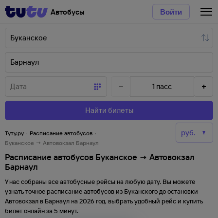
Автобусы
Войти
1
пасс
Найти билеты
Туту.ру
·
Расписание автобусов
·
Буканское → Автовокзал Барнаул
Расписание автобусов Буканское → Автовокзал
Барнаул
У нас собраны все автобусные рейсы на любую дату. Вы можете
узнать точное расписание автобусов из
Буканского
до
остановки
Автовокзал
в
Барнаул
на
2026
год, выбрать удобный рейс и купить
билет онлайн за 5 минут.