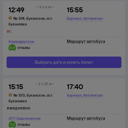
3 ч 6 м
12:49
15:55
,
№
574
,
Буканское
,
ост.
Барнаул
Автовокзал
Букановка
вс
Маршрут автобуса
Командирское
8,8
отзывы
Выбрать дату и купить билет
2 ч 25 м
15:15
17:40
,
№
573
,
Буканское
,
ост.
Барнаул
Автовокзал
Букановка
ежедневно
Маршрут автобуса
АТП Завьяловское
9,2
отзывы