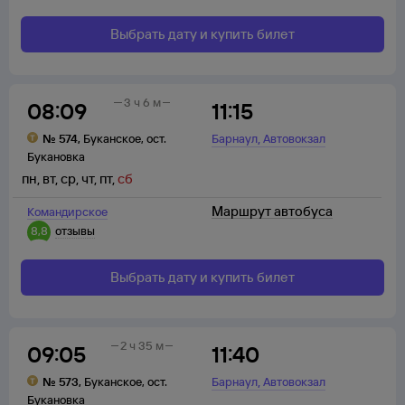
Выбрать дату и купить билет
3 ч 6 м
08:09
11:15
,
№
574
,
Буканское
,
ост.
Барнаул
Автовокзал
Букановка
пн
,
вт
,
ср
,
чт
,
пт
,
сб
Маршрут автобуса
Командирское
8,8
отзывы
Выбрать дату и купить билет
2 ч 35 м
09:05
11:40
,
№
573
,
Буканское
,
ост.
Барнаул
Автовокзал
Букановка