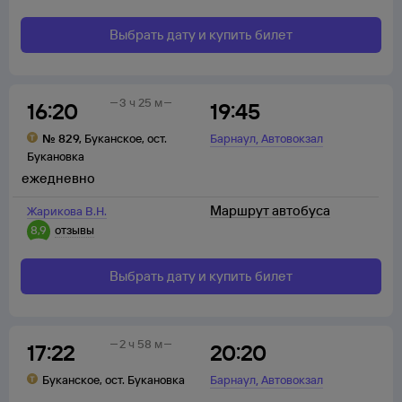
Выбрать дату и купить билет
3 ч 25 м
16:20
19:45
,
№
829
,
Буканское
,
ост.
Барнаул
Автовокзал
Букановка
ежедневно
Маршрут автобуса
Жарикова В.Н.
8,9
отзывы
Выбрать дату и купить билет
2 ч 58 м
17:22
20:20
,
Буканское
,
ост. Букановка
Барнаул
Автовокзал