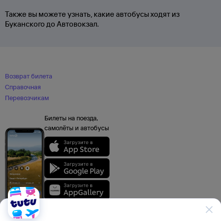
Также вы можете узнать, какие автобусы ходят из
Буканского до Автовокзал.
Возврат билета
Справочная
Перевозчикам
Билеты на поезда,
самолёты и автобусы