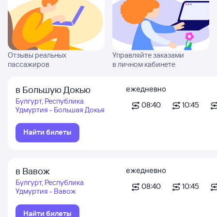
Отзывы реальных
Управляйте заказами
пассажиров
в личном кабинете
в Большую Докью
ежедневно
Булгурт, Республика
08:40
10:45
Удмуртия - Большая Докья
Найти билеты
в Вавож
ежедневно
Булгурт, Республика
08:40
10:45
Удмуртия - Вавож
Найти билеты