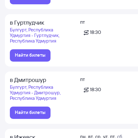
в Гуртлудчик
пт
Булгурт, Республика
18:30
Удмуртия - Гуртлудчик,
Республика Удмуртия
Найти билеты
в Дмитрошур
пт
Булгурт, Республика
18:30
Удмуртия - Дмитрошур,
Республика Удмуртия
Найти билеты
в Ижевск
пн
,
вт
,
ср
,
чт
,
пт
,
сб