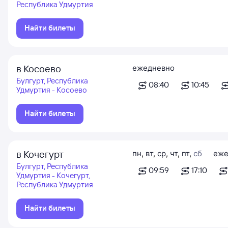
Республика Удмуртия
Найти билеты
в Косоево
ежедневно
Булгурт, Республика
08:40
10:45
Удмуртия - Косоево
Найти билеты
в Кочегурт
пн
,
вт
,
ср
,
чт
,
пт
,
сб
еже
Булгурт, Республика
09:59
17:10
Удмуртия - Кочегурт,
Республика Удмуртия
Найти билеты