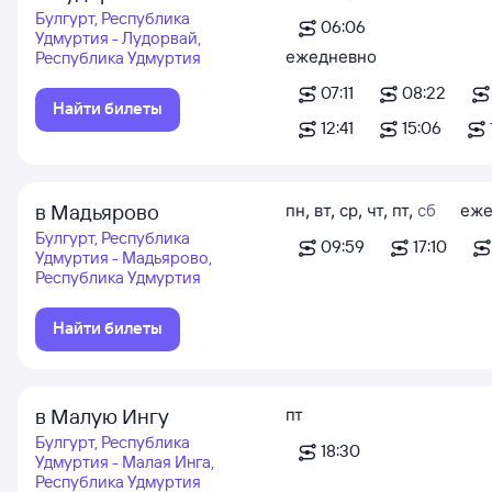
Булгурт, Республика
06:06
Удмуртия - Лудорвай,
ежедневно
Республика Удмуртия
07:11
08:22
Найти билеты
12:41
15:06
в Мадьярово
пн
,
вт
,
ср
,
чт
,
пт
,
сб
еже
Булгурт, Республика
09:59
17:10
Удмуртия - Мадьярово,
Республика Удмуртия
Найти билеты
в Малую Ингу
пт
Булгурт, Республика
18:30
Удмуртия - Малая Инга,
Республика Удмуртия