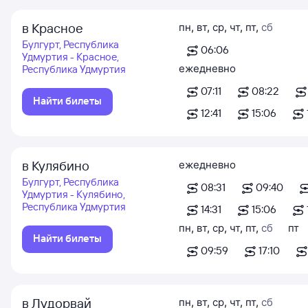
в Красное
пн
,
вт
,
ср
,
чт
,
пт
,
сб
Булгурт, Республика
06:06
Удмуртия - Красное,
ежедневно
Республика Удмуртия
07:11
08:22
Найти билеты
12:41
15:06
в Кулябино
ежедневно
Булгурт, Республика
08:31
09:40
Удмуртия - Кулябино,
Республика Удмуртия
14:31
15:06
пн
,
вт
,
ср
,
чт
,
пт
,
сб
пт
Найти билеты
09:59
17:10
в Лудорвай
пн
,
вт
,
ср
,
чт
,
пт
,
сб