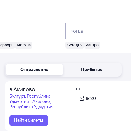
Когда
тербург
Москва
Сегодня
Завтра
Отправление
Прибытие
в Акилово
пт
Булгурт, Республика
18:30
Удмуртия - Акилово,
Республика Удмуртия
Найти билеты