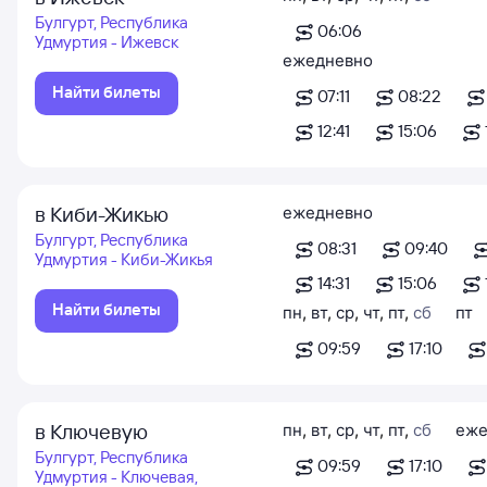
Булгурт, Республика
06:06
Удмуртия - Ижевск
ежедневно
Найти билеты
07:11
08:22
12:41
15:06
в Киби-Жикью
ежедневно
Булгурт, Республика
08:31
09:40
Удмуртия - Киби-Жикья
14:31
15:06
Найти билеты
пн
,
вт
,
ср
,
чт
,
пт
,
сб
пт
09:59
17:10
в Ключевую
пн
,
вт
,
ср
,
чт
,
пт
,
сб
еже
Булгурт, Республика
09:59
17:10
Удмуртия - Ключевая,