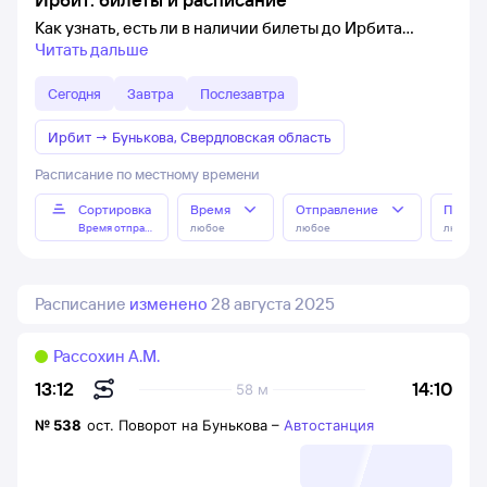
Как узнать, есть ли в наличии билеты до Ирбита
Читать дальше
Сегодня
Завтра
Послезавтра
Ирбит
→
Бунькова, Свердловская область
Расписание по местному времени
Сортировка
Время
Отправление
Прибы
Время отправления
любое
любое
любое
Расписание
изменено
28 августа 2025
Рассохин А.М.
14:10
13:12
58 м
№
538
ост. Поворот на Бунькова
–
Автостанция