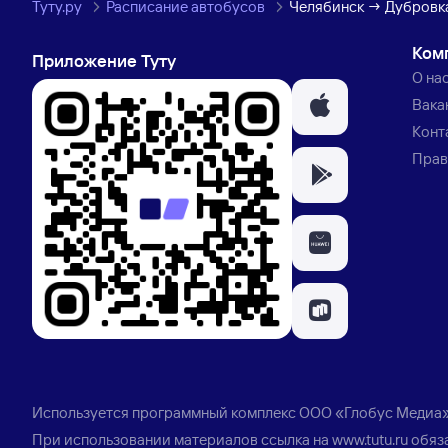
Туту.ру
Расписание автобусов
Челябинск → Дубровка
Ком
Приложение Туту
О на
Вака
Конт
Прав
Используется программный комплекс
ООО «Глобус Медиа
При использовании материалов ссылка на
www.tutu.ru
обяз