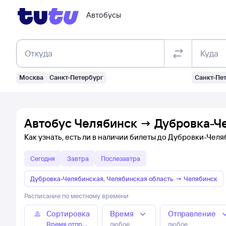
Автобусы
Откуда
Куда
Москва
Санкт-Петербург
Санкт-Пе
Автобус Челябинск → Дубровка-Че
Как узнать, есть ли в наличии билеты до Дубровки-Чел
Сегодня
Завтра
Послезавтра
Дубровка-Челябинская, Челябинская область
→
Челябинск
Расписание по местному времени
Сортировка
Время
Отправление
Время отправления
любое
любое