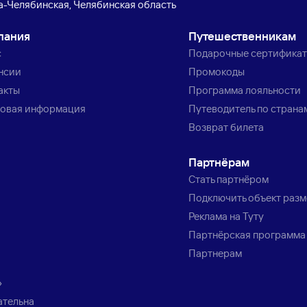
-Челябинская, Челябинская область
пания
Путешественникам
с
Подарочные сертифика
нсии
Промокоды
акты
Программа лояльности
овая информация
Путеводитель по страна
Возврат билета
Партнёрам
Стать партнёром
Подключить объект раз
Реклама на Туту
Партнёрская программа
Партнерам
»
ательна