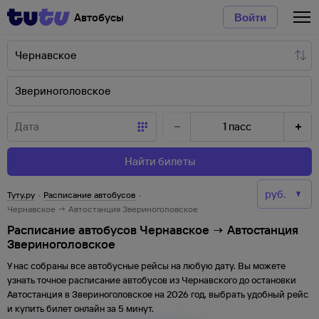
Автобусы
Войти
1
пасс
Найти билеты
Туту.ру
·
Расписание автобусов
·
Чернавское → Автостанция Звериноголовское
Расписание автобусов Чернавское → Автостанция
Звериноголовское
У нас собраны все автобусные рейсы на любую дату. Вы можете
узнать точное расписание автобусов из
Чернавского
до
остановки
Автостанция
в
Звериноголовское
на
2026
год, выбрать удобный рейс
и купить билет онлайн за 5 минут.