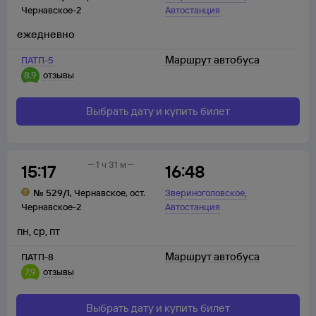
Чернавское-2
Автостанция
ежедневно
Маршрут автобуса
ПАТП-5
8,9
отзывы
Выбрать дату и купить билет
1 ч 31 м
15:17
16:48
,
№
529/1
,
Чернавское
,
ост.
Звериноголовское
Чернавское-2
Автостанция
пн
,
ср
,
пт
Маршрут автобуса
ПАТП-8
7,9
отзывы
Выбрать дату и купить билет