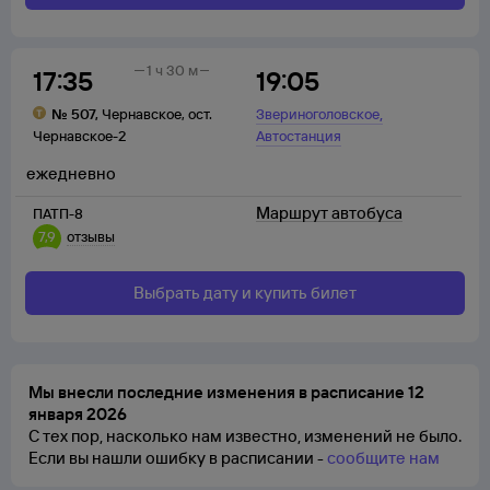
1 ч 30 м
17:35
19:05
,
№
507
,
Чернавское
,
ост.
Звериноголовское
Чернавское-2
Автостанция
ежедневно
Маршрут автобуса
ПАТП-8
7,9
отзывы
Выбрать дату и купить билет
Мы внесли последние изменения в расписание 12
января 2026
С тех пор, насколько нам известно, изменений не было.
Если вы нашли ошибку в расписании -
сообщите нам