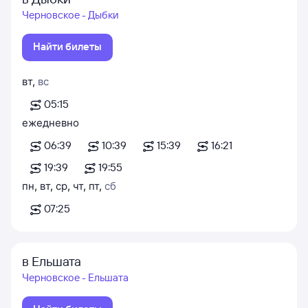
Черновское - Дыбки
Найти билеты
вт
,
вс
05:15
ежедневно
06:39
10:39
15:39
16:21
19:39
19:55
пн
,
вт
,
ср
,
чт
,
пт
,
сб
07:25
в Ельшата
Черновское - Ельшата