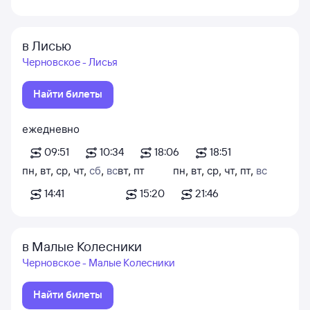
в Лисью
Черновское - Лисья
Найти билеты
ежедневно
09:51
10:34
18:06
18:51
пн
,
вт
,
ср
,
чт
,
сб
,
вс
вт
,
пт
пн
,
вт
,
ср
,
чт
,
пт
,
вс
14:41
15:20
21:46
в Малые Колесники
Черновское - Малые Колесники
Найти билеты