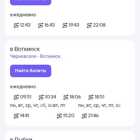
ежедневно
12:43
16:43
19:43
22:08
в Воткинск
Черновское - Воткинск
Найти билеты
ежедневно
09:51
10:34
18:06
18:51
пн
,
вт
,
ср
,
чт
,
сб
,
вс
вт
,
пт
пн
,
вт
,
ср
,
чт
,
пт
,
вс
14:41
15:20
21:46
в Дыбки