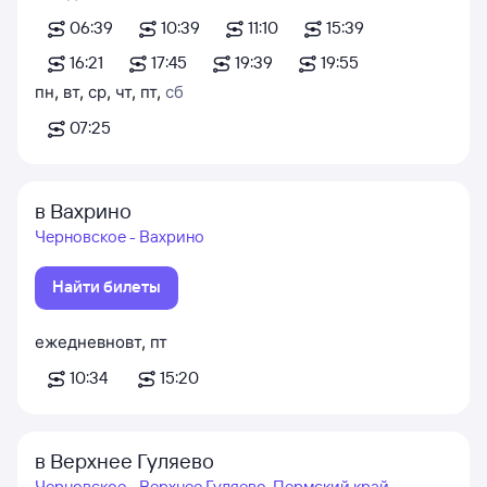
06:39
10:39
11:10
15:39
16:21
17:45
19:39
19:55
пн
,
вт
,
ср
,
чт
,
пт
,
сб
07:25
в Вахрино
Черновское - Вахрино
Найти билеты
ежедневно
вт
,
пт
10:34
15:20
в Верхнее Гуляево
Черновское - Верхнее Гуляево, Пермский край