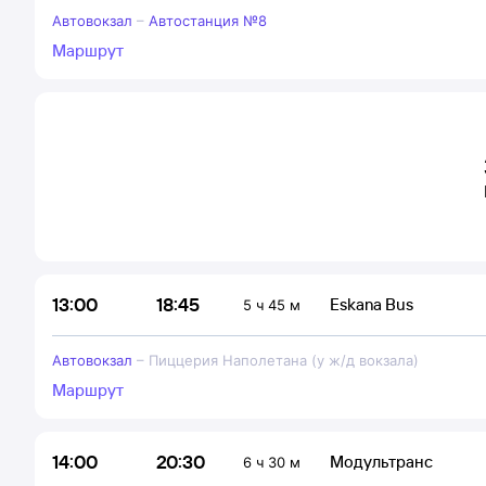
Автовокзал
–
Автостанция №8
Маршрут
18:45
13:00
Eskana Bus
5 ч 45 м
Автовокзал
–
Пиццерия Наполетана (у ж/д вокзала)
Маршрут
20:30
14:00
Модультранс
6 ч 30 м