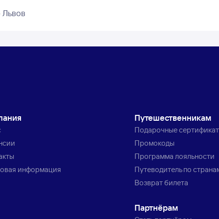
 Львов
пания
Путешественникам
с
Подарочные сертифика
нсии
Промокоды
акты
Программа лояльности
овая информация
Путеводитель по страна
Возврат билета
Партнёрам