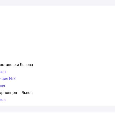
 остановки Львова
зал
анция №8
зал
ерновцов — Львов
вов