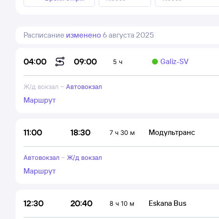
Расписание
изменено
6 августа 2025
09:00
04:00
Galiz-SV
5 ч
Ж/д вокзал
–
Автовокзал
Маршрут
18:30
11:00
Модультранс
7 ч 30 м
Автовокзал
–
Ж/д вокзал
Маршрут
20:40
12:30
Eskana Bus
8 ч 10 м