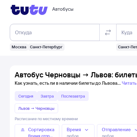
Автобусы
Откуда
Куда
Москва
Санкт-Петербург
Санкт-Пе
Автобус Черновцы → Львов: билет
Как узнать, есть ли в наличии билеты до Львова
Читать
Сегодня
Завтра
Послезавтра
Львов
→
Черновцы
Расписание по местному времени
Сортировка
Время
Отправление
Время отправления
любое
любое