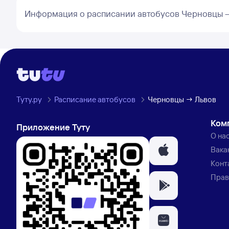
Информация о расписании автобусов Черновцы –
Туту.ру
Расписание автобусов
Черновцы → Львов
Ком
Приложение Туту
О на
Вака
Конт
Прав