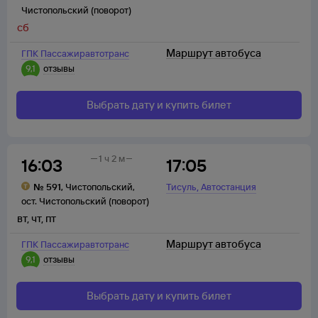
Чистопольский (поворот)
сб
Маршрут автобуса
ГПК Пассажиравтотранс
9,1
отзывы
Выбрать дату и купить билет
1 ч 2 м
16:03
17:05
,
№
591
,
Чистопольский
,
Тисуль
Автостанция
ост. Чистопольский (поворот)
вт
,
чт
,
пт
Маршрут автобуса
ГПК Пассажиравтотранс
9,1
отзывы
Выбрать дату и купить билет