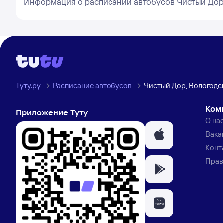
Информация о расписании автобусов Чистый Дор
Туту.ру
Расписание автобусов
Чистый Дор, Вологодс
Ком
Приложение Туту
О на
Вака
Конт
Прав