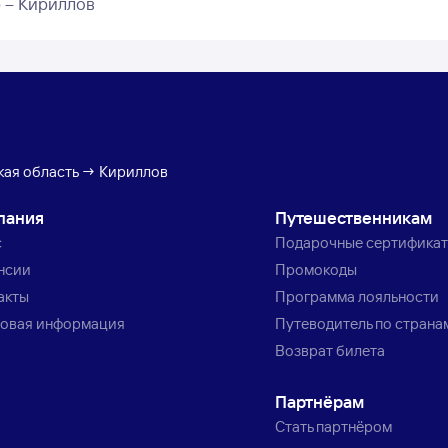
 – Кириллов
кая область → Кириллов
пания
Путешественникам
с
Подарочные сертифика
нсии
Промокоды
акты
Программа лояльности
овая информация
Путеводитель по страна
Возврат билета
Партнёрам
Стать партнёром