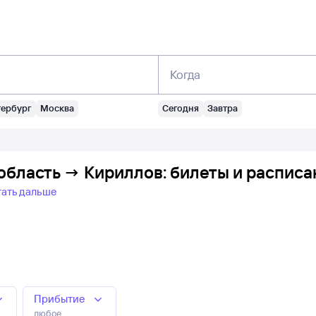
Когда
тербург
Москва
Сегодня
Завтра
область → Кириллов: билеты и расписа
тать дальше
Прибытие
любое