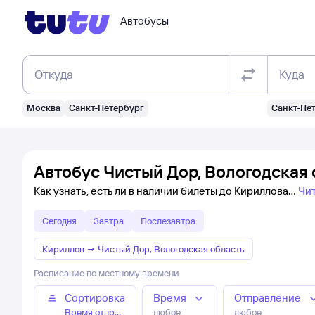
Автобусы
Откуда
Куда
Москва
Санкт-Петербург
Санкт-Пе
Автобус Чистый Дор, Вологодская 
Как узнать, есть ли в наличии билеты до Кириллова
Чи
Сегодня
Завтра
Послезавтра
Кириллов
→
Чистый Дор, Вологодская область
Расписание по местному времени
Сортировка
Время
Отправление
Время отправления
любое
любое