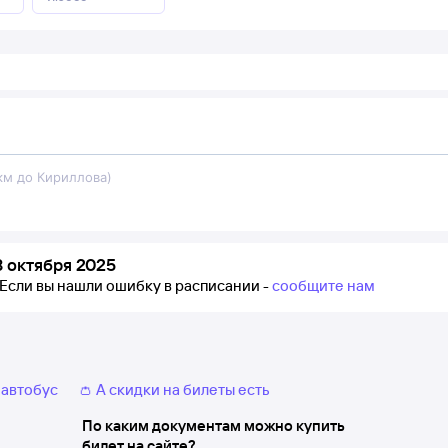
 км до Кириллова)
 октября 2025
Если вы нашли ошибку в расписании -
сообщите нам
 автобус
👛 А скидки на билеты есть
По каким документам можно купить
билет на сайте?