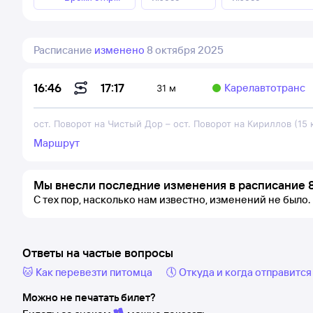
Расписание
изменено
8 октября 2025
17:17
16:46
Карелавтотранс
31 м
ост. Поворот на Чистый Дор
–
ост. Поворот на Кириллов (15
Маршрут
Мы внесли последние изменения в расписание 8
С тех пор, насколько нам известно, изменений не было.
Ответы на частые вопросы
🐱 Как перевезти питомца
🕔 Откуда и когда отправится
Можно не печатать билет?