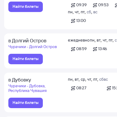
09:39
09:53
Найти билеты
пн
,
чт
,
пт
,
сб
,
вс
13:00
в Долгий Остров
ежедневно
пн
,
вт
,
чт
,
пт
,
с
Чурачики - Долгий Остров
08:59
13:46
Найти билеты
в Дубовку
пн
,
вт
,
ср
,
чт
,
пт
,
сб
вс
Чурачики - Дубовка,
08:27
15
Республика Чувашия
Найти билеты