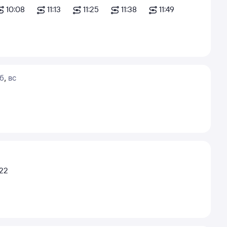
10:08
11:13
11:25
11:38
11:49
б
,
вс
:22