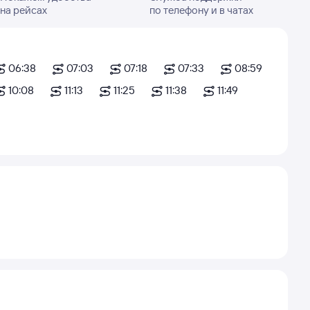
на рейсах
по телефону и в чатах
06:38
07:03
07:18
07:33
08:59
10:08
11:13
11:25
11:38
11:49