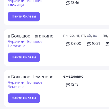
Чурачики - Большие
13:46
Ключищи
Найти билеты
в Большое Нагаткино
пн
,
ср
,
чт
,
пт
,
сб
,
вс
пн
,
Чурачики - Большое
08:00
10:21
Нагаткино
Найти билеты
в Большое Чеменево
ежедневно
Чурачики - Большое
12:13
Чеменево
Найти билеты