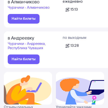
в Алманчиково
ежедневно
Чурачики - Алманчиково
15:13
Найти билеты
в Андреевку
по выходным
Чурачики - Андреевка,
13:28
Республика Чувашия
Найти билеты
Отзывы реальных
Управляйте заказами