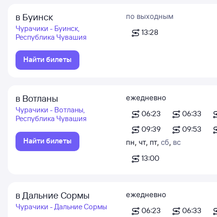
в Буинск
по выходным
Чурачики - Буинск,
13:28
Республика Чувашия
Найти билеты
в Вотланы
ежедневно
Чурачики - Вотланы,
06:23
06:33
Республика Чувашия
09:39
09:53
Найти билеты
пн
,
чт
,
пт
,
сб
,
вс
13:00
в Дальние Сормы
ежедневно
Чурачики - Дальние Сормы
06:23
06:33