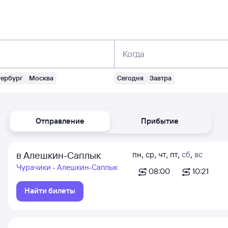
Когда
тербург
Москва
Сегодня
Завтра
Отправление
Прибытие
в Алешкин-Саплык
пн
,
ср
,
чт
,
пт
,
сб
,
вс
Чурачики - Алешкин-Саплык
08:00
10:21
Найти билеты