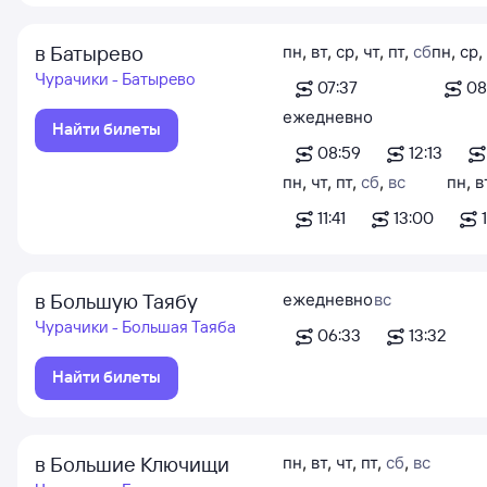
в Батырево
пн
,
вт
,
ср
,
чт
,
пт
,
сб
пн
,
ср
,
Чурачики - Батырево
07:37
08
ежедневно
Найти билеты
08:59
12:13
пн
,
чт
,
пт
,
сб
,
вс
пн
,
в
11:41
13:00
в Большую Таябу
ежедневно
вс
Чурачики - Большая Таяба
06:33
13:32
Найти билеты
в Большие Ключищи
пн
,
вт
,
чт
,
пт
,
сб
,
вс