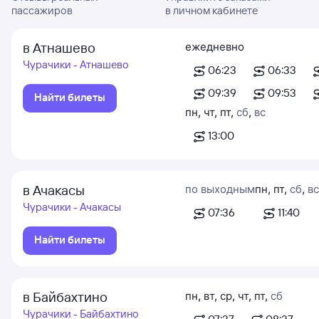
пассажиров
в личном кабинете
в Атнашево
ежедневно
Чурачики - Атнашево
06:23
06:33
09:39
09:53
Найти билеты
пн
,
чт
,
пт
,
сб
,
вс
13:00
в Ачакасы
по выходным
пн
,
пт
,
сб
,
вс
Чурачики - Ачакасы
07:36
11:40
Найти билеты
в Байбахтино
пн
,
вт
,
ср
,
чт
,
пт
,
сб
Чурачики - Байбахтино