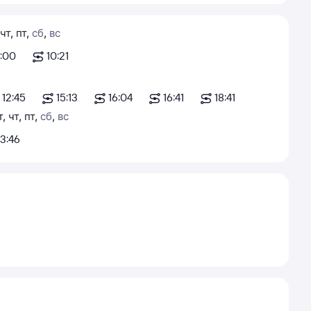
чт
,
пт
,
сб
,
вс
:00
10:21
12:45
15:13
16:04
16:41
18:41
т
,
чт
,
пт
,
сб
,
вс
13:46