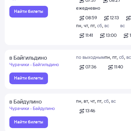
07:37
08:27
ежедневно
Найти билеты
08:59
12:13
пн
,
чт
,
пт
,
сб
,
вс
вс
11:41
13:00
в Байгильдино
по выходным
пн
,
пт
,
сб
,
вс
Чурачики - Байгильдино
07:36
11:40
Найти билеты
в Байдулино
пн
,
вт
,
чт
,
пт
,
сб
,
вс
Чурачики - Байдулино
13:46
Найти билеты