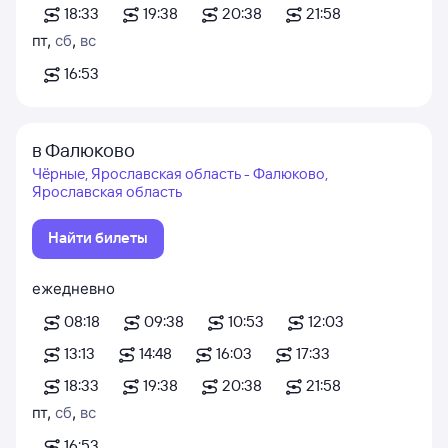
18:33
19:38
20:38
21:58
пт
,
сб
,
вс
16:53
в Фалюково
Чёрные, Ярославская область - Фалюково,
Ярославская область
Найти билеты
ежедневно
08:18
09:38
10:53
12:03
13:13
14:48
16:03
17:33
18:33
19:38
20:38
21:58
пт
,
сб
,
вс
16:53