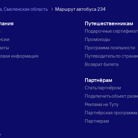
а, Смоленская область
Маршрут автобуса 234
пания
Путешественникам
с
Подарочные сертифика
нсии
Промокоды
акты
Программа лояльности
овая информация
Путеводитель по страна
Возврат билета
Партнёрам
Стать партнёром
Подключить объект раз
Реклама на Туту
Партнёрская программа
Партнерам
»