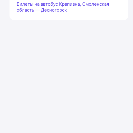
Билеты на автобус Крапивна, Смоленская
область — Десногорск