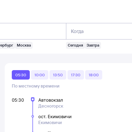
Когда
тербург
Москва
Сегодня
Завтра
05:30
10:00
13:50
17:30
18:00
По местному времени
05:30
Автовокзал
Десногорск
ост. Екимовичи
Екимовичи