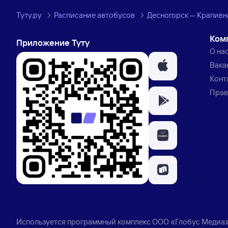
Туту.ру
Расписание автобусов
Десногорск — Крапивн
Ком
Приложение Туту
О на
Вака
Конт
Прав
Используется программный комплекс
ООО «Глобус Медиа