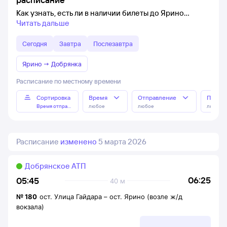
Как узнать, есть ли в наличии билеты до Ярино
Читать дальше
Сегодня
Завтра
Послезавтра
Ярино
→
Добрянка
Расписание по местному времени
Сортировка
Время
Отправление
Прибы
Время отправления
любое
любое
любое
Расписание
изменено
5 марта 2026
Добрянское АТП
06:25
05:45
40 м
№
180
ост. Улица Гайдара
–
ост. Ярино (возле ж/д
вокзала)