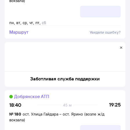
вокзала)
пн
,
вт
,
ср
,
чт
,
пт
,
сб
Маршрут
Увидели ошибку?
Заботливая служба поддержки
Добрянское АТП
19:25
18:40
45 м
№
180
ост. Улица Гайдара
–
ост. Ярино (возле ж/д
вокзала)