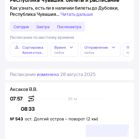
Как узнать, есть ли в наличии билеты до Дубовки,
Республика Чувашия
Читать дальше
Сегодня
Завтра
Послезавтра
Расписание по местному времени
Сортировка
Время
Отправление
Прибы
Время отправления
любое
любое
любое
Расписание
изменено
28 августа 2025
Аксаков В.В.
07:57
36 м
08:33
№
543
ост. Долгий остров
–
поворот (2 км)