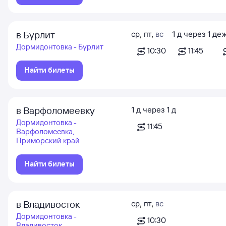
в Бурлит
ср
,
пт
,
вс
1
д
через
1
д
е
Дормидонтовка - Бурлит
10:30
11:45
Найти билеты
в Варфоломеевку
1
д
через
1
д
Дормидонтовка -
11:45
Варфоломеевка,
Приморский край
Найти билеты
в Владивосток
ср
,
пт
,
вс
Дормидонтовка -
10:30
Владивосток