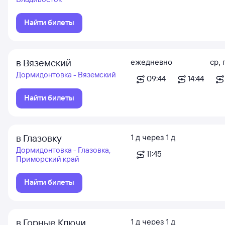
Найти билеты
в Вяземский
ежедневно
ср
,
Дормидонтовка - Вяземский
09:44
14:44
Найти билеты
в Глазовку
1
д
через
1
д
Дормидонтовка - Глазовка,
11:45
Приморский край
Найти билеты
в Горные Ключи
1
д
через
1
д