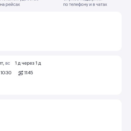
на рейсах
по телефону и в чатах
пт
,
вс
1
д
через
1
д
10:30
11:45