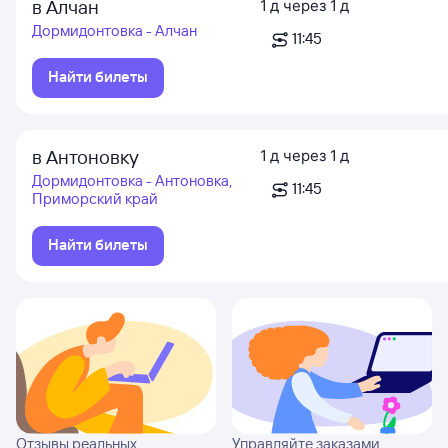
в Алчан
1
д
через
1
д
Дормидонтовка - Алчан
11:45
Найти билеты
в Антоновку
1
д
через
1
д
Дормидонтовка - Антоновка,
11:45
Приморский край
Найти билеты
Отзывы реальных
Управляйте заказами