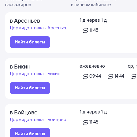
пассажиров
в личном кабинете
в Арсеньев
1
д
через
1
д
Дормидонтовка - Арсеньев
11:45
Найти билеты
в Бикин
ежедневно
ср
,
Дормидонтовка - Бикин
09:44
14:44
Найти билеты
в Бойцово
1
д
через
1
д
Дормидонтовка - Бойцово
11:45
Найти билеты