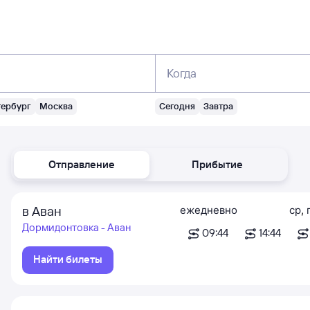
Когда
тербург
Москва
Сегодня
Завтра
Отправление
Прибытие
в Аван
ежедневно
ср
,
Дормидонтовка - Аван
09:44
14:44
Найти билеты