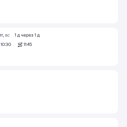
пт
,
вс
1
д
через
1
д
10:30
11:45