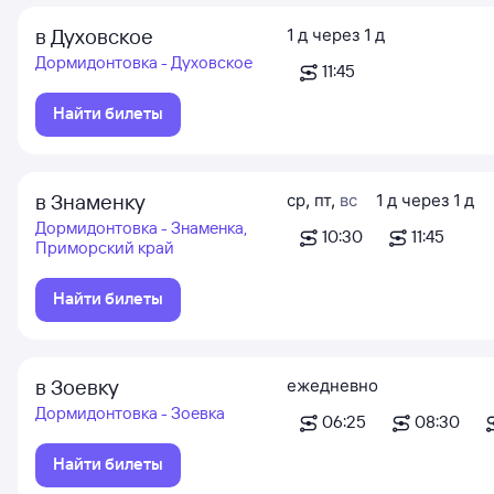
в Духовское
1
д
через
1
д
Дормидонтовка - Духовское
11:45
Найти билеты
в Знаменку
ср
,
пт
,
вс
1
д
через
1
д
Дормидонтовка - Знаменка,
10:30
11:45
Приморский край
Найти билеты
в Зоевку
ежедневно
Дормидонтовка - Зоевка
06:25
08:30
Найти билеты