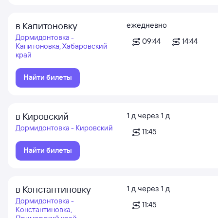
в Капитоновку
ежедневно
Дормидонтовка -
09:44
14:44
Капитоновка, Хабаровский
край
Найти билеты
в Кировский
1
д
через
1
д
Дормидонтовка - Кировский
11:45
Найти билеты
в Константиновку
1
д
через
1
д
Дормидонтовка -
11:45
Константиновка,