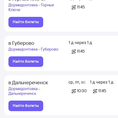
Дормидонтовка - Горные
11:45
Ключи
Найти билеты
в Губерово
1
д
через
1
д
Дормидонтовка - Губерово
11:45
Найти билеты
в Дальнереченск
ср
,
пт
,
вс
1
д
через
1
д
Дормидонтовка -
10:30
11:45
Дальнереченск
Найти билеты