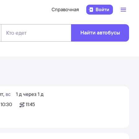
Справочная
Войти
Найти автобусы
Кто едет
пт
,
вс
1
д
через
1
д
10:30
11:45