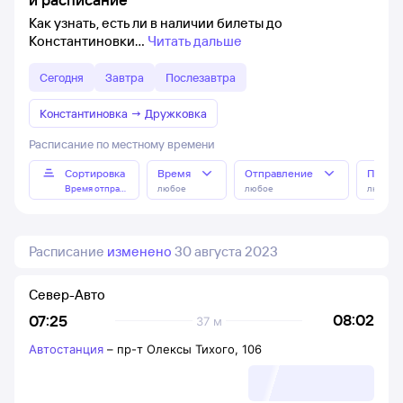
Как узнать, есть ли в наличии билеты до
Константиновки
Читать дальше
Сегодня
Завтра
Послезавтра
Константиновка
→
Дружковка
Расписание по местному времени
Сортировка
Время
Отправление
Прибы
Время отправления
любое
любое
любое
Расписание
изменено
30 августа 2023
Север-Авто
08:02
07:25
37 м
Автостанция
–
пр-т Олексы Тихого, 106